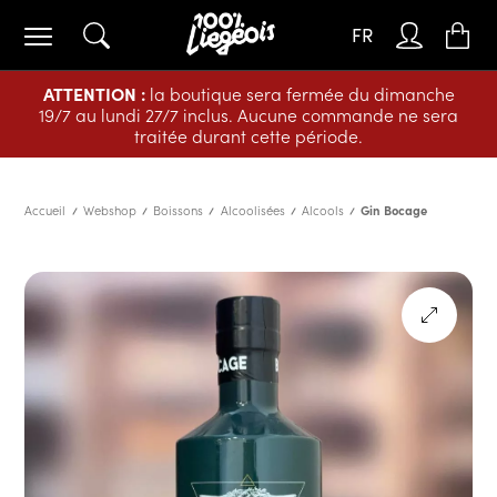
FR
ATTENTION :
la boutique sera fermée du dimanche
19/7 au lundi 27/7 inclus. Aucune commande ne sera
traitée durant cette période.
Accueil
Webshop
Boissons
Alcoolisées
Alcools
Gin Bocage