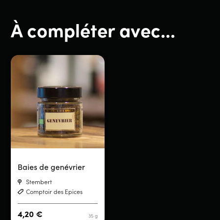
À compléter avec...
Baies de genévrier
Stembert
Comptoir des Epices
4,20
€
35 g