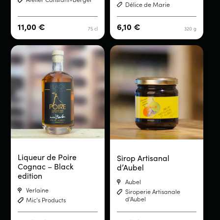
Délice de Marie
11,00
€
6,10
€
75 cl
320 g
Liqueur de Poire
Sirop Artisanal
Cognac – Black
d’Aubel
edition
Aubel
Verlaine
Siroperie Artisanale
d'Aubel
Mic's Products