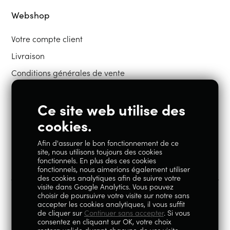
Webshop
Votre compte client
Livraison
Conditions générales de vente
Ce site web utilise des
Restons en contact
cookies.
Afin d'assurer le bon fonctionnement de ce
Instagram
Facebook
site, nous utilisons toujours des cookies
fonctionnels. En plus des ces cookies
fonctionnels, nous aimerions également utiliser
des cookies analytiques afin de suivre votre
visite dans Google Analytics. Vous pouvez
choisir de poursuivre votre visite sur notre sans
accepter les cookies analytiques, il vous suffit
100% Liégeois est un concept de la société Geoby SRL, TVA
de cliquer sur
Continuer sans accepter
. Si vous
consentez en cliquant sur OK, votre choix
BE0759.717.658, sise Avenue Reine Elisabeth 5 à 4020 Liège.
restera valide durant chacune de vos visite