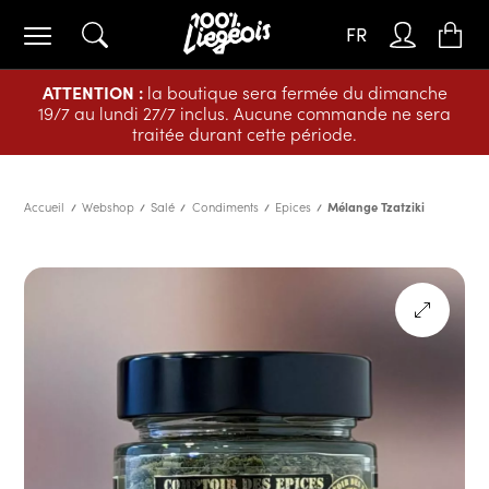
FR
ATTENTION :
la boutique sera fermée du dimanche
19/7 au lundi 27/7 inclus. Aucune commande ne sera
traitée durant cette période.
Accueil
Webshop
Salé
Condiments
Epices
Mélange Tzatziki