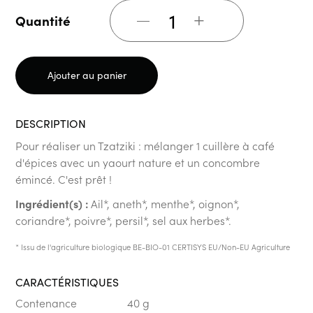
+
Quantité
Ajouter au panier
DESCRIPTION
Pour réaliser un Tzatziki : mélanger 1 cuillère à café
d'épices avec un yaourt nature et un concombre
émincé. C'est prêt !
Ingrédient(s) :
Ail*, aneth*, menthe*, oignon*,
coriandre*, poivre*, persil*, sel aux herbes*.
* Issu de l'agriculture biologique BE-BIO-01 CERTISYS EU/Non-EU Agriculture
CARACTÉRISTIQUES
Contenance
40 g