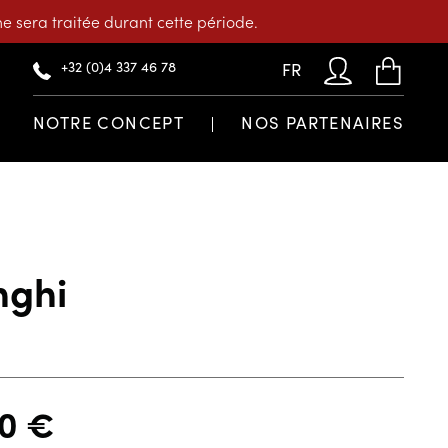
 sera traitée durant cette période.
+32 (0)4 337 46 78
FR
NOTRE CONCEPT
NOS PARTENAIRES
nghi
70
€