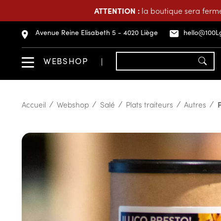
ATTENTION :
la boutique sera fermé
Avenue Reine Elisabeth 5 - 4020 Liège
hello@100L
WEBSHOP
Accueil
Webshop
Salé
Plats traiteurs
Autres