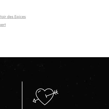
oir des Epices
ert