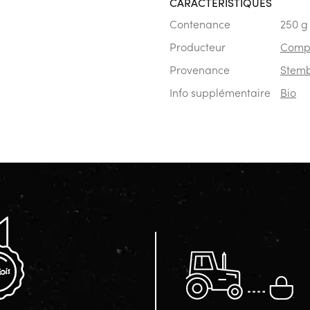
CARACTÉRISTIQUES
Contenance
250 g
Producteur
Compt
Provenance
Stemb
Info supplémentaire
Bio