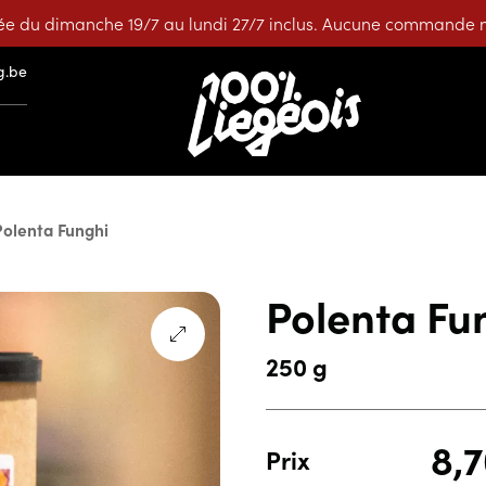
e du dimanche 19/7 au lundi 27/7 inclus. Aucune commande ne
g.be
Polenta Funghi
Polenta Fu
250 g
8,
Prix