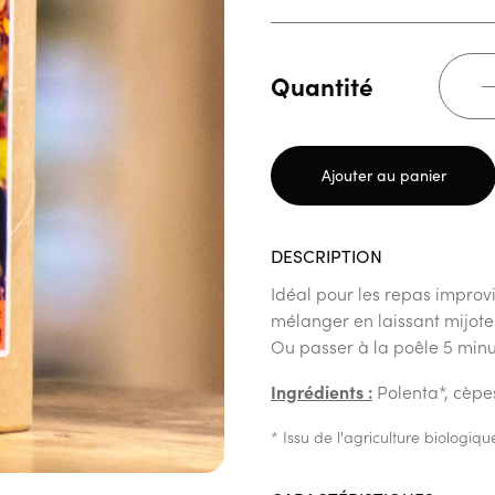
Quantité
Ajouter au panier
DESCRIPTION
Idéal pour les repas improvis
mélanger en laissant mijoter
Ou passer à la poêle 5 minu
Ingrédients :
Polenta*, cèpes
* Issu de l'agriculture biolog