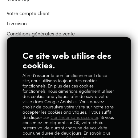
Votre compte client
Livraison
Conditions générales de vente
Ce site web utilise des
Restons en contact
cookies.
Afin d'assurer le bon fonctionnement de ce
Instagram
Facebook
site, nous utilisons toujours des cookies
fonctionnels. En plus des ces cookies
fonctionnels, nous aimerions également utiliser
des cookies analytiques afin de suivre votre
visite dans Google Analytics. Vous pouvez
choisir de poursuivre votre visite sur notre sans
accepter les cookies analytiques, il vous suffit
100% Liégeois est un concept de la société Geoby SRL, TVA
de cliquer sur
Continuer sans accepter
. Si vous
consentez en cliquant sur OK, votre choix
BE0759.717.658, sise Avenue Reine Elisabeth 5 à 4020 Liège.
restera valide durant chacune de vos visite
pour une durée de deux jours.
En savoir plus
© 2026
|
Mentions légales
|
Politique de
sur la politique de confidentialité