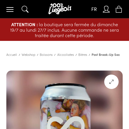
FR
ATTENTION :
la boutique sera fermée du dimanche
19/7 au lundi 27/7 inclus. Aucune commande ne sera
traitée durant cette période.
Accueil
Webshop
Boissons
Alcoolisées
Bières
Post Break-Up Sex