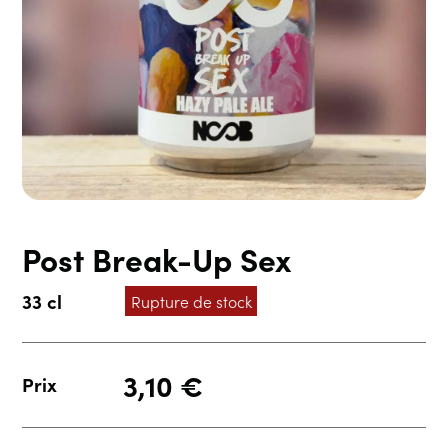
Post Break-Up Sex
33 cl
Rupture de stock
3,10
€
Prix