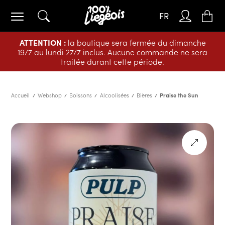
FR
ATTENTION :
la boutique sera fermée du dimanche
19/7 au lundi 27/7 inclus. Aucune commande ne sera
traitée durant cette période.
Accueil
Webshop
Boissons
Alcoolisées
Bières
Praise the Sun