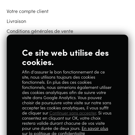
Votre compte client
Livraison
Conditions générales de vente
Ce site web utilise des
Restons en contact
cookies.
Afin d'assurer le bon fonctionnement de ce
Instagram
Facebook
site, nous utilisons toujours des cookies
fonctionnels. En plus des ces cookies
fonctionnels, nous aimerions également utiliser
des cookies analytiques afin de suivre votre
visite dans Google Analytics. Vous pouvez
choisir de poursuivre votre visite sur notre sans
accepter les cookies analytiques, il vous suffit
100% Liégeois est un concept de la société Geoby SRL, TVA
de cliquer sur
Continuer sans accepter
. Si vous
consentez en cliquant sur OK, votre choix
BE0759.717.658, sise Avenue Reine Elisabeth 5 à 4020 Liège.
restera valide durant chacune de vos visite
pour une durée de deux jours.
En savoir plus
© 2026
|
Mentions légales
|
Politique de
sur la politique de confidentialité