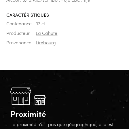
CARACTÉRISTIQUES
Contenance
33 cl
Producteur
La Cahute
Provenance
Limbourg
Proximité
La proximité n’est pas que géographique, elle est