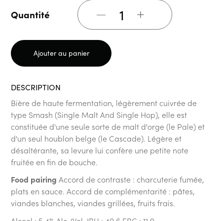
+
Quantité
Ajouter au panier
DESCRIPTION
Bière de haute fermentation, légèrement cuivrée de
type Smash (Single Malt And Single Hop), elle est
constituée d'une seule sorte de malt d'orge (le Pale) et
d'un seul houblon belge (le Cascade). Légère et
désaltérante, sa levure lui confère une petite note
fruitée en fin de bouche.
Food pairing
Accord de contraste : charcuterie fumée,
plats en sauce.
Accord de complémentarité : pâtes,
viandes blanches, viandes grillées, fruits frais.
Alcool : 5,4% Alc./Vol.
IBU : 40,6
EBC : 11,9