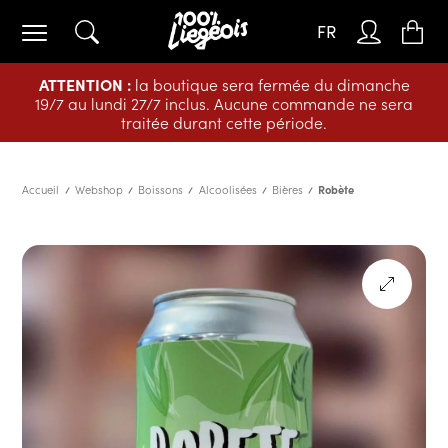
FR
ATTENTION :
la boutique sera fermée du dimanche
19/7 au lundi 27/7 inclus. Aucune commande ne sera
traitée durant cette période.
Accueil
Webshop
Boissons
Alcoolisées
Bières
Robète