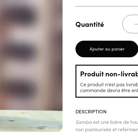
Quantité
Ajouter au panier
Produit non-livra
Ce produit n'est pas livrab
commande devra être enle
DESCRIPTION
Samba
est une bière de hau
non pasteurisée et refermenté