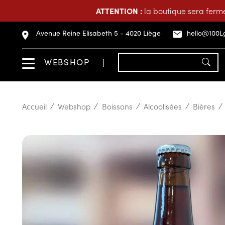
ATTENTION :
la boutique sera fermé
Avenue Reine Elisabeth 5 - 4020 Liège
hello@100L
WEBSHOP
Accueil
Webshop
Boissons
Alcoolisées
Bières