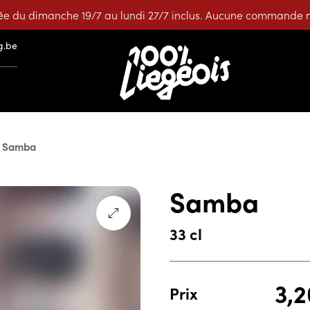
e du dimanche 19/7 au lundi 27/7 inclus. Aucune commande ne
g.be
Samba
Samba
33 cl
3,
Prix