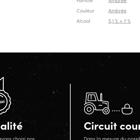
Famille
Ambrée
Couleur
Ambrée
Alcool
5,1 % > 7 %
alité
Circuit cou
vons choisi nos
Dans la mesure du possi