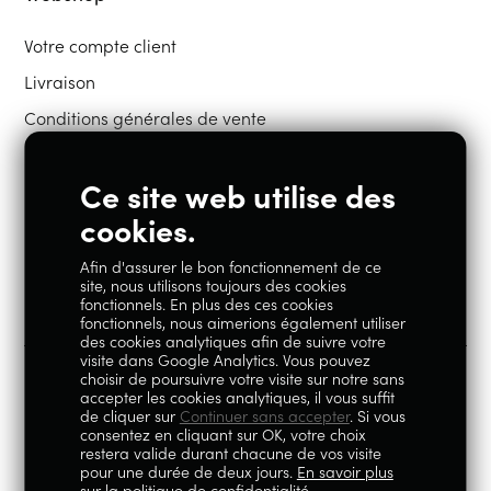
Votre compte client
Livraison
Conditions générales de vente
Ce site web utilise des
Restons en contact
cookies.
Afin d'assurer le bon fonctionnement de ce
Instagram
Facebook
site, nous utilisons toujours des cookies
fonctionnels. En plus des ces cookies
fonctionnels, nous aimerions également utiliser
des cookies analytiques afin de suivre votre
visite dans Google Analytics. Vous pouvez
choisir de poursuivre votre visite sur notre sans
accepter les cookies analytiques, il vous suffit
100% Liégeois est un concept de la société Geoby SRL, TVA
de cliquer sur
Continuer sans accepter
. Si vous
consentez en cliquant sur OK, votre choix
BE0759.717.658, sise Avenue Reine Elisabeth 5 à 4020 Liège.
restera valide durant chacune de vos visite
pour une durée de deux jours.
En savoir plus
© 2026
|
Mentions légales
|
Politique de
sur la politique de confidentialité