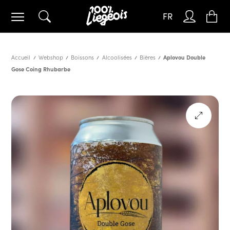
FR
Accueil
Webshop
Boissons
Alcoolisées
Bières
Aplovou Double
Gose Coing Rhubarbe